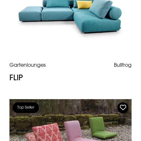
Gartenlounges
Bullfrog
FLIP
Top Seller