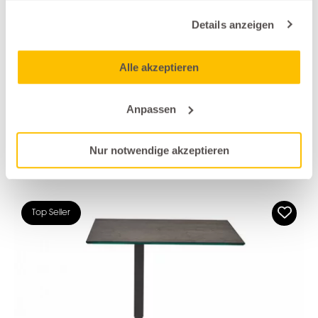
Salontische
Details anzeigen
Leolux
LILIOM
Alle akzeptieren
alle anzeigen
Anpassen
Weitere Produkte der Marke Ronald
Nur notwendige akzeptieren
Schmitt
Top Seller