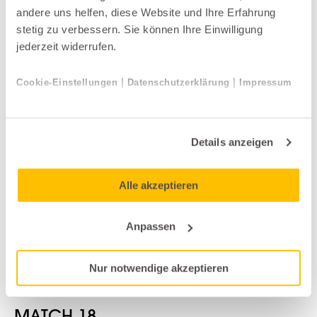
Weitere Produkte der Kategorie
andere uns helfen, diese Website und Ihre Erfahrung
stetig zu verbessern. Sie können Ihre Einwilligung
Matratzen
jederzeit widerrufen.
|
|
Cookie-Einstellungen
Datenschutzerklärung
Impressum
Details anzeigen
Alle akzeptieren
Anpassen
Nur notwendige akzeptieren
Matratzen
Philrouge
MATCH 18