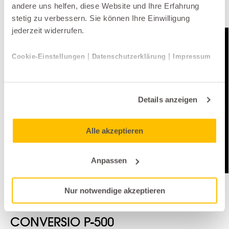
andere uns helfen, diese Website und Ihre Erfahrung
Weitere Produkte der Kategorie Leuchten
stetig zu verbessern. Sie können Ihre Einwilligung
jederzeit widerrufen.
Top Seller
|
|
Cookie-Einstellungen
Datenschutzerklärung
Impressum
Details anzeigen
Alle akzeptieren
Anpassen
Nur notwendige akzeptieren
Leuchten
Illuminartis
CONVERSIO P-500