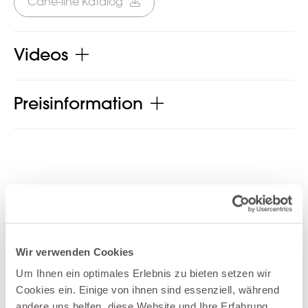
Cane-line Katalog
Videos
Preisinformation
Produkt jetzt teilen
Wir verwenden Cookies
Um Ihnen ein optimales Erlebnis zu bieten setzen wir
Weitere Produkte der Kategorie Garten-
Cookies ein. Einige von ihnen sind essenziell, während
andere uns helfen, diese Website und Ihre Erfahrung