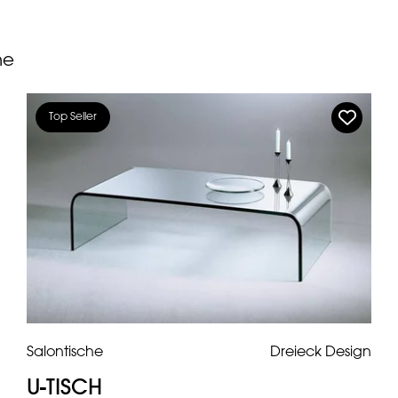
he
Top Seller
Salontische
Dreieck Design
U-TISCH