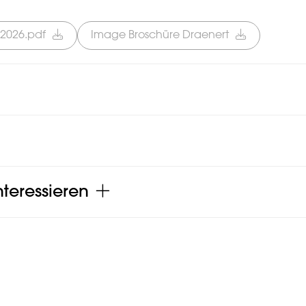
 2026.pdf
Image Broschüre Draenert
teressieren