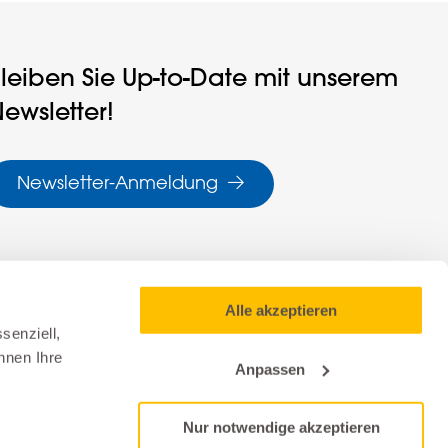
leiben Sie Up-to-Date mit unserem
ewsletter!
Newsletter-Anmeldung
Alle akzeptieren
senziell,
nnen Ihre
Anpassen
Nur notwendige akzeptieren