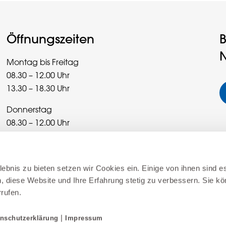
Öffnungszeiten
B
N
Montag bis Freitag
08.30 – 12.00 Uhr
13.30 – 18.30 Uhr
Donnerstag
08.30 – 12.00 Uhr
13.30 – 20.00 Uhr
Samstag
ebnis zu bieten setzen wir Cookies ein. Einige von ihnen sind es
08.30 – 16.00 Uhr
, diese Website und Ihre Erfahrung stetig zu verbessern. Sie kö
rrufen.
Sonderöffnungszeiten
|
nschutzerklärung
Impressum