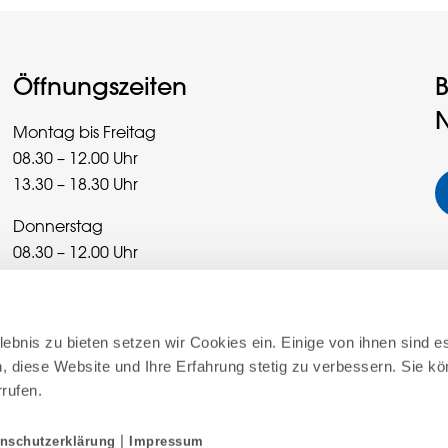
Öffnungszeiten
B
N
Montag bis Freitag
08.30 – 12.00 Uhr
13.30 – 18.30 Uhr
Donnerstag
08.30 – 12.00 Uhr
13.30 – 20.00 Uhr
Samstag
ebnis zu bieten setzen wir Cookies ein. Einige von ihnen sind es
08.30 – 16.00 Uhr
, diese Website und Ihre Erfahrung stetig zu verbessern. Sie kö
rrufen.
Sonderöffnungszeiten
|
nschutzerklärung
Impressum