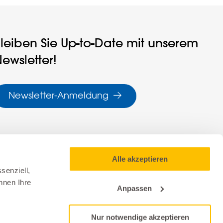
leiben Sie Up-to-Date mit unserem
ewsletter!
Newsletter-Anmeldung
Alle akzeptieren
senziell,
nnen Ihre
Anpassen
Nur notwendige akzeptieren