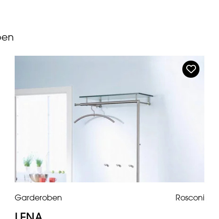
ben
Garderoben
Rosconi
LENA