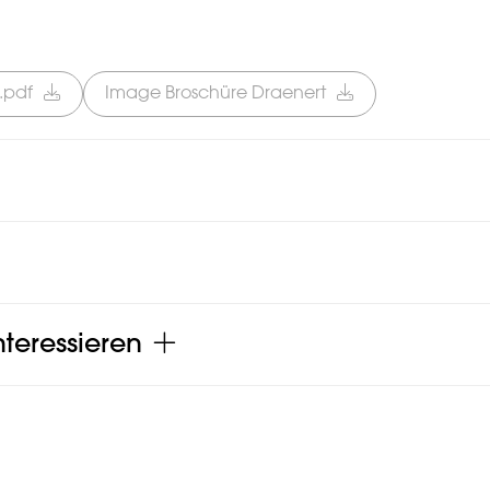
.pdf
Image Broschüre Draenert
teressieren