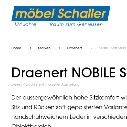
Home
Marken
Draenert
NOBILE Soft Stuhl
Draenert NOBILE So
Dieses Produkt steht in unserer Ausstellung
Der aussergewöhnlich hohe Sitzkomfort wi
Sitz und Rücken soft gepolsterten Variante
handschuhweichem Leder in verschiedene
Objektbereich.