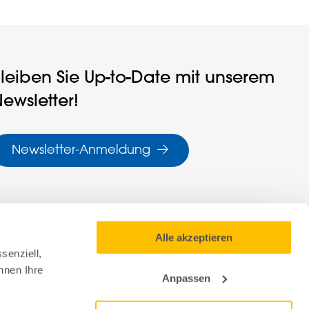
leiben Sie Up-to-Date mit unserem
ewsletter!
Newsletter-Anmeldung
Alle akzeptieren
senziell,
nnen Ihre
Anpassen