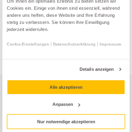
Um Ihnen ein optimales Erlebnis zu bieten setzen wir
Cookies ein. Einige von ihnen sind essenziell, während
andere uns helfen, diese Website und Ihre Erfahrung
stetig zu verbessern. Sie können Ihre Einwilligung
jederzeit widerrufen.
Bettwäsche
Schlossberg
|
|
Cookie-Einstellungen
Datenschutzerklärung
Impressum
SORTIMENT
Details anzeigen
Alle akzeptieren
Möbel Schaller
Anpassen
Kantonsstrasse 25
6232 Geuensee
Nur notwendige akzeptieren
041 516 39 26