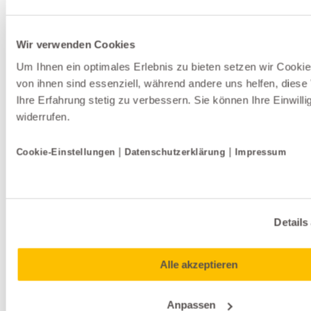
alle anzeigen
Wir verwenden Cookies
Weitere Produkte der Marke Oligo
Um Ihnen ein optimales Erlebnis zu bieten setzen wir Cookies
von ihnen sind essenziell, während andere uns helfen, diese
Ihre Erfahrung stetig zu verbessern. Sie können Ihre Einwilli
widerrufen.
|
|
Cookie-Einstellungen
Datenschutzerklärung
Impressum
Details
Alle akzeptieren
Anpassen