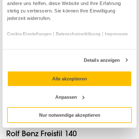
andere uns helfen, diese Website und Ihre Erfahrung
Weitere Produkte der Kategorie Sofas
stetig zu verbessern. Sie können Ihre Einwilligung
jederzeit widerrufen.
|
|
Cookie-Einstellungen
Datenschutzerklärung
Impressum
Details anzeigen
Alle akzeptieren
Anpassen
Sofas
Nur notwendige akzeptieren
Rolf Benz Freistil
Rolf Benz Freistil 140