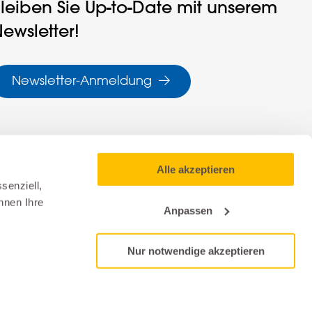
leiben Sie Up-to-Date mit unserem
ewsletter!
Newsletter-Anmeldung
Alle akzeptieren
senziell,
nnen Ihre
Anpassen
Nur notwendige akzeptieren