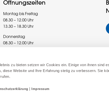
Öffnungszeiten
B
N
Montag bis Freitag
08.30 – 12.00 Uhr
13.30 – 18.30 Uhr
Donnerstag
08.30 – 12.00 Uhr
13.30 – 20.00 Uhr
Samstag
ebnis zu bieten setzen wir Cookies ein. Einige von ihnen sind es
08.30 – 16.00 Uhr
, diese Website und Ihre Erfahrung stetig zu verbessern. Sie kö
rrufen.
Sonderöffnungszeiten
|
nschutzerklärung
Impressum