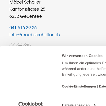
Möbel Schaller
Kantonsstrasse 25
6232 Geuensee
041 516 39 26
info@moebelschaller.ch
Wir verwenden Cookies
Um Ihnen ein optimales Erl
während andere uns helfen
Einwilligung jederzeit wide
Schweizer Familienunternehmen
|
Cookie-Einstellungen
Date
Details anzeigen