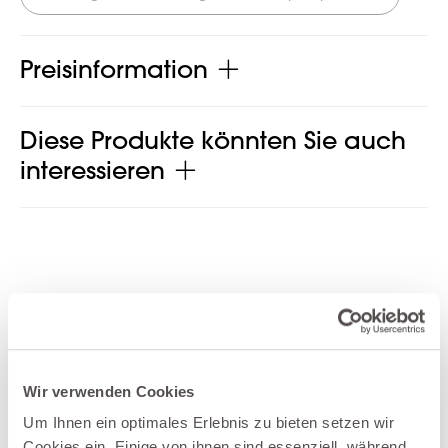
Preisinformation
Diese Produkte könnten Sie auch
interessieren
Produkt jetzt teilen
Wir verwenden Cookies
Um Ihnen ein optimales Erlebnis zu bieten setzen wir
Weitere Produkte der Kategorie Spiegel
Cookies ein. Einige von ihnen sind essenziell, während