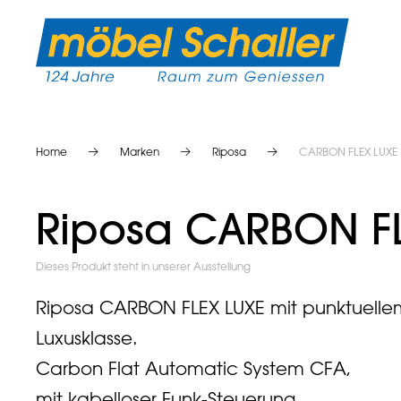
Home
Marken
Riposa
CARBON FLEX LUXE
Riposa CARBON F
Dieses Produkt steht in unserer Ausstellung
Riposa CARBON FLEX LUXE mit punktuelle
Luxusklasse.
Carbon Flat Automatic System CFA,
mit kabelloser Funk-Steuerung