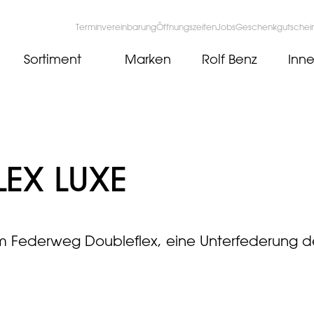
Terminvereinbarung
Öffnungszeiten
Jobs
Geschenkgutschei
Sortiment
Marken
Rolf Benz
Inne
LEX LUXE
m Federweg Doubleflex, eine Unterfederung d