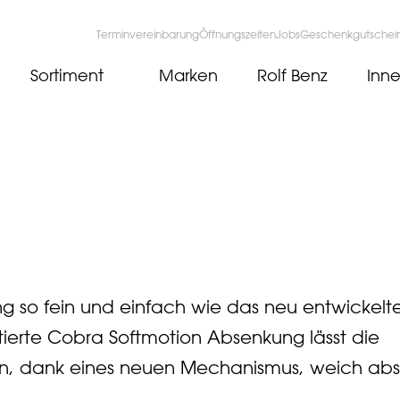
Terminvereinbarung
Öffnungszeiten
Jobs
Geschenkgutschei
Sortiment
Marken
Rolf Benz
Inne
ng so fein und einfach wie das neu entwickelt
tierte Cobra Softmotion Absenkung lässt die
en, dank eines neuen Mechanismus, weich ab